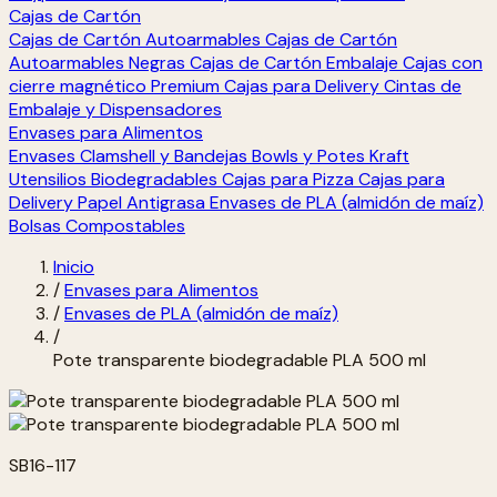
Cajas de Cartón
Cajas de Cartón Autoarmables
Cajas de Cartón
Autoarmables Negras
Cajas de Cartón Embalaje
Cajas con
cierre magnético Premium
Cajas para Delivery
Cintas de
Embalaje y Dispensadores
Envases para Alimentos
Envases Clamshell y Bandejas
Bowls y Potes Kraft
Utensilios Biodegradables
Cajas para Pizza
Cajas para
Delivery
Papel Antigrasa
Envases de PLA (almidón de maíz)
Bolsas Compostables
Inicio
/
Envases para Alimentos
/
Envases de PLA (almidón de maíz)
/
Pote transparente biodegradable PLA 500 ml
SB16-117