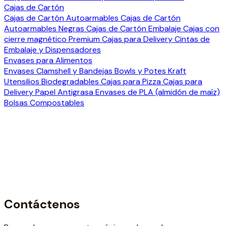
Cajas de Cartón
Cajas de Cartón Autoarmables
Cajas de Cartón
Autoarmables Negras
Cajas de Cartón Embalaje
Cajas con
cierre magnético Premium
Cajas para Delivery
Cintas de
Embalaje y Dispensadores
Envases para Alimentos
Envases Clamshell y Bandejas
Bowls y Potes Kraft
Utensilios Biodegradables
Cajas para Pizza
Cajas para
Delivery
Papel Antigrasa
Envases de PLA (almidón de maíz)
Bolsas Compostables
Contáctenos