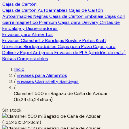
Cajas de Cartón
Cajas de Cartón Autoarmables
Cajas de Cartón
Autoarmables Negras
Cajas de Cartón Embalaje
Cajas con
cierre magnético Premium
Cajas para Delivery
Cintas de
Embalaje y Dispensadores
Envases para Alimentos
Envases Clamshell y Bandejas
Bowls y Potes Kraft
Utensilios Biodegradables
Cajas para Pizza
Cajas para
Delivery
Papel Antigrasa
Envases de PLA (almidón de maíz)
Bolsas Compostables
Inicio
/
Envases para Alimentos
/
Envases Clamshell y Bandejas
/
Clamshell 500 ml Bagazo de Caña de Azúcar
(15,24x15,24x8cm)
Sin stock