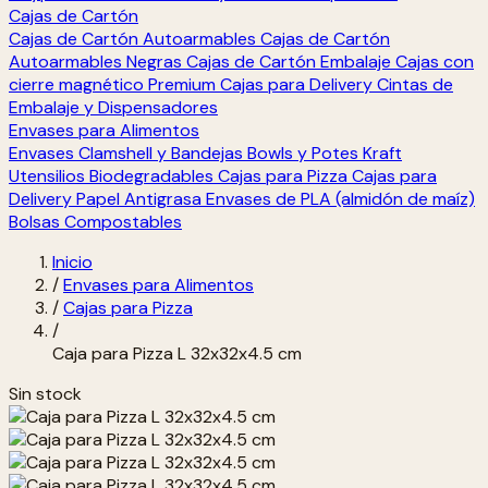
Cajas de Cartón
Cajas de Cartón Autoarmables
Cajas de Cartón
Autoarmables Negras
Cajas de Cartón Embalaje
Cajas con
cierre magnético Premium
Cajas para Delivery
Cintas de
Embalaje y Dispensadores
Envases para Alimentos
Envases Clamshell y Bandejas
Bowls y Potes Kraft
Utensilios Biodegradables
Cajas para Pizza
Cajas para
Delivery
Papel Antigrasa
Envases de PLA (almidón de maíz)
Bolsas Compostables
Inicio
/
Envases para Alimentos
/
Cajas para Pizza
/
Caja para Pizza L 32x32x4.5 cm
Sin stock