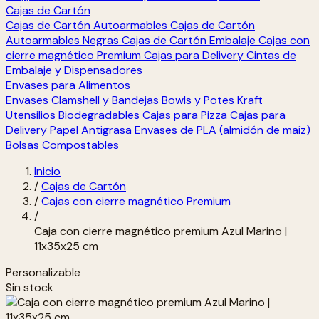
Cajas de Cartón
Cajas de Cartón Autoarmables
Cajas de Cartón
Autoarmables Negras
Cajas de Cartón Embalaje
Cajas con
cierre magnético Premium
Cajas para Delivery
Cintas de
Embalaje y Dispensadores
Envases para Alimentos
Envases Clamshell y Bandejas
Bowls y Potes Kraft
Utensilios Biodegradables
Cajas para Pizza
Cajas para
Delivery
Papel Antigrasa
Envases de PLA (almidón de maíz)
Bolsas Compostables
Inicio
/
Cajas de Cartón
/
Cajas con cierre magnético Premium
/
Caja con cierre magnético premium Azul Marino |
11x35x25 cm
Personalizable
Sin stock