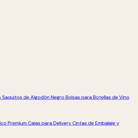
s
Saquitos de Algodón Negro
Bolsas para Botellas de Vino
tico Premium
Cajas para Delivery
Cintas de Embalaje y