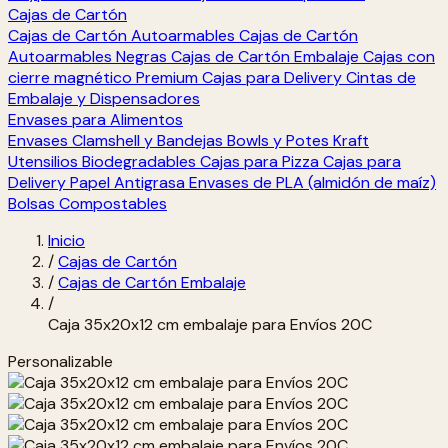
Cajas de Cartón
Cajas de Cartón Autoarmables
Cajas de Cartón
Autoarmables Negras
Cajas de Cartón Embalaje
Cajas con
cierre magnético Premium
Cajas para Delivery
Cintas de
Embalaje y Dispensadores
Envases para Alimentos
Envases Clamshell y Bandejas
Bowls y Potes Kraft
Utensilios Biodegradables
Cajas para Pizza
Cajas para
Delivery
Papel Antigrasa
Envases de PLA (almidón de maíz)
Bolsas Compostables
Inicio
/
Cajas de Cartón
/
Cajas de Cartón Embalaje
/
Caja 35x20x12 cm embalaje para Envíos 20C
Personalizable