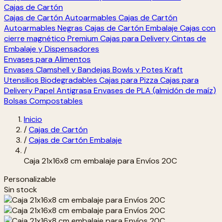
Cajas de Cartón
Cajas de Cartón Autoarmables
Cajas de Cartón
Autoarmables Negras
Cajas de Cartón Embalaje
Cajas con
cierre magnético Premium
Cajas para Delivery
Cintas de
Embalaje y Dispensadores
Envases para Alimentos
Envases Clamshell y Bandejas
Bowls y Potes Kraft
Utensilios Biodegradables
Cajas para Pizza
Cajas para
Delivery
Papel Antigrasa
Envases de PLA (almidón de maíz)
Bolsas Compostables
Inicio
/
Cajas de Cartón
/
Cajas de Cartón Embalaje
/
Caja 21x16x8 cm embalaje para Envíos 20C
Personalizable
Sin stock