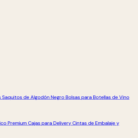
s
Saquitos de Algodón Negro
Bolsas para Botellas de Vino
tico Premium
Cajas para Delivery
Cintas de Embalaje y