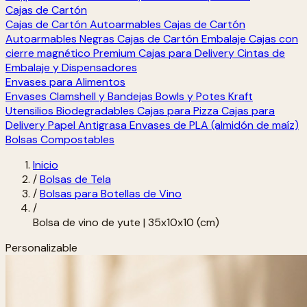
Cajas de Cartón
Cajas de Cartón Autoarmables
Cajas de Cartón
Autoarmables Negras
Cajas de Cartón Embalaje
Cajas con
cierre magnético Premium
Cajas para Delivery
Cintas de
Embalaje y Dispensadores
Envases para Alimentos
Envases Clamshell y Bandejas
Bowls y Potes Kraft
Utensilios Biodegradables
Cajas para Pizza
Cajas para
Delivery
Papel Antigrasa
Envases de PLA (almidón de maíz)
Bolsas Compostables
Inicio
/
Bolsas de Tela
/
Bolsas para Botellas de Vino
/
Bolsa de vino de yute | 35x10x10 (cm)
Personalizable