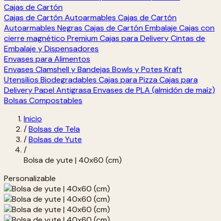
Cajas de Cartón
Cajas de Cartón Autoarmables
Cajas de Cartón
Autoarmables Negras
Cajas de Cartón Embalaje
Cajas con
cierre magnético Premium
Cajas para Delivery
Cintas de
Embalaje y Dispensadores
Envases para Alimentos
Envases Clamshell y Bandejas
Bowls y Potes Kraft
Utensilios Biodegradables
Cajas para Pizza
Cajas para
Delivery
Papel Antigrasa
Envases de PLA (almidón de maíz)
Bolsas Compostables
Inicio
/
Bolsas de Tela
/
Bolsas de Yute
/
Bolsa de yute | 40x60 (cm)
Personalizable