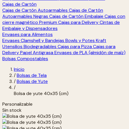
Cajas de Cartón
Cajas de Cartón Autoarmables
Cajas de Cartón
Autoarmables Negras
Cajas de Cartón Embalaje
Cajas con
cierre magnético Premium
Cajas para Delivery
Cintas de
Embalaje y Dispensadores
Envases para Alimentos
Envases Clamshell y Bandejas
Bowls y Potes Kraft
Utensilios Biodegradables
Cajas para Pizza
Cajas para
Delivery
Papel Antigrasa
Envases de PLA (almidón de maíz)
Bolsas Compostables
Inicio
/
Bolsas de Tela
/
Bolsas de Yute
/
Bolsa de yute 40x35 (cm)
Personalizable
Sin stock