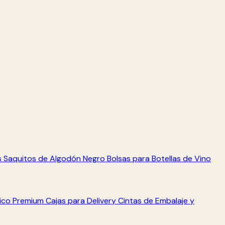
s
Saquitos de Algodón Negro
Bolsas para Botellas de Vino
tico Premium
Cajas para Delivery
Cintas de Embalaje y