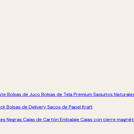
ute
Bolsas de Juco
Bolsas de Tela Premium
Saquitos Naturale
ack
Bolsas de Delivery
Sacos de Papel Kraft
les Negras
Cajas de Cartón Embalaje
Cajas con cierre magné