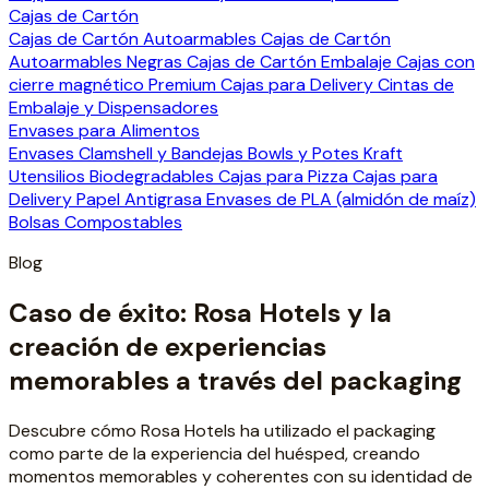
Cajas de Cartón
Cajas de Cartón Autoarmables
Cajas de Cartón
Autoarmables Negras
Cajas de Cartón Embalaje
Cajas con
cierre magnético Premium
Cajas para Delivery
Cintas de
Embalaje y Dispensadores
Envases para Alimentos
Envases Clamshell y Bandejas
Bowls y Potes Kraft
Utensilios Biodegradables
Cajas para Pizza
Cajas para
Delivery
Papel Antigrasa
Envases de PLA (almidón de maíz)
Bolsas Compostables
Blog
Caso de éxito: Rosa Hotels y la
creación de experiencias
memorables a través del packaging
Descubre cómo Rosa Hotels ha utilizado el packaging
como parte de la experiencia del huésped, creando
momentos memorables y coherentes con su identidad de