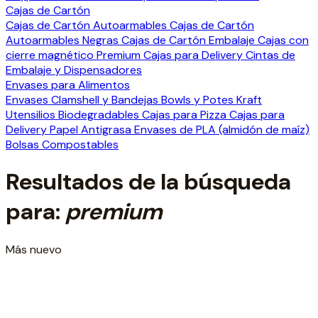
Cajas de Cartón
Cajas de Cartón Autoarmables
Cajas de Cartón
Autoarmables Negras
Cajas de Cartón Embalaje
Cajas con
cierre magnético Premium
Cajas para Delivery
Cintas de
Embalaje y Dispensadores
Envases para Alimentos
Envases Clamshell y Bandejas
Bowls y Potes Kraft
Utensilios Biodegradables
Cajas para Pizza
Cajas para
Delivery
Papel Antigrasa
Envases de PLA (almidón de maíz)
Bolsas Compostables
Resultados de la búsqueda
para:
premium
Más nuevo