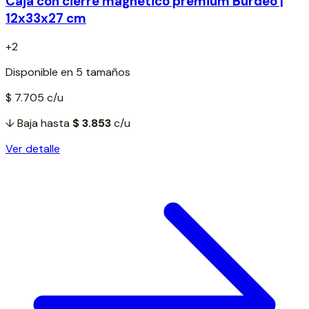
Caja con cierre magnético premium Burdeo |
12x33x27 cm
+2
Disponible en 5 tamaños
$ 7.705
c/u
↓ Baja hasta
$ 3.853
c/u
Ver detalle