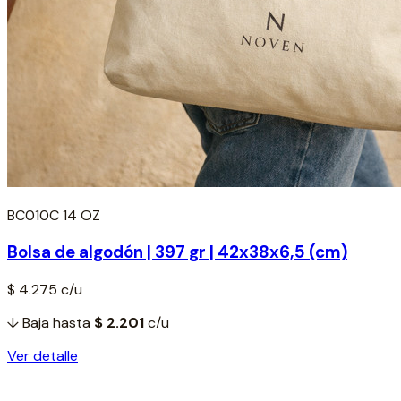
BC010C 14 OZ
Bolsa de algodón | 397 gr | 42x38x6,5 (cm)
$ 4.275
c/u
↓ Baja hasta
$ 2.201
c/u
Ver detalle