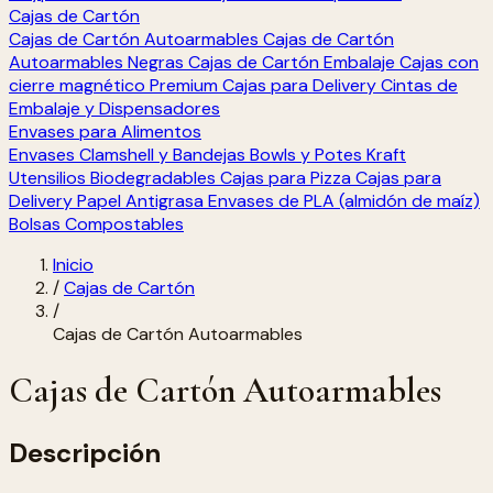
Cajas de Cartón
Cajas de Cartón Autoarmables
Cajas de Cartón
Autoarmables Negras
Cajas de Cartón Embalaje
Cajas con
cierre magnético Premium
Cajas para Delivery
Cintas de
Embalaje y Dispensadores
Envases para Alimentos
Envases Clamshell y Bandejas
Bowls y Potes Kraft
Utensilios Biodegradables
Cajas para Pizza
Cajas para
Delivery
Papel Antigrasa
Envases de PLA (almidón de maíz)
Bolsas Compostables
Inicio
/
Cajas de Cartón
/
Cajas de Cartón Autoarmables
Cajas de Cartón Autoarmables
Descripción